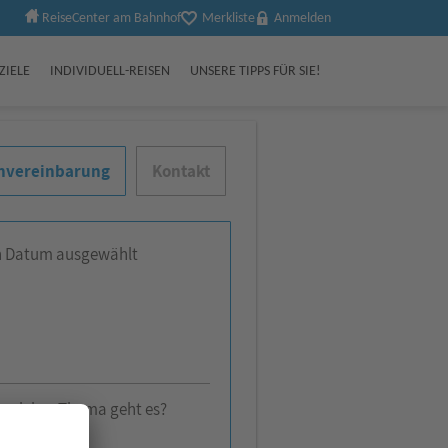
ReiseCenter am Bahnhof
Merkliste
Anmelden
ZIELE
INDIVIDUELL-REISEN
UNSERE TIPPS FÜR SIE!
nvereinbarung
Kontakt
n Datum ausgewählt
welches Thema geht es?