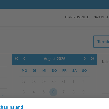
FERN-REISEZIELE
NAH-REISE
Termi
«
‹
›
»
August 2026
Kei
MO
DI
MI
DO
FR
SA
SO
27
28
29
30
31
1
2
3
4
5
6
7
8
9
Um 
10
11
12
13
14
15
16