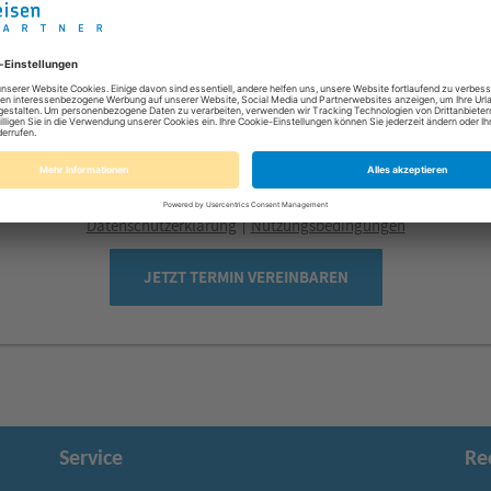
17
18
19
20
21
22
23
24
25
26
27
28
29
30
31
1
2
3
4
5
6
Diese Website wird durch hCaptcha geschützt.
Datenschutzerklärung
Nutzungsbedingungen
|
JETZT TERMIN VEREINBAREN
Service
Re