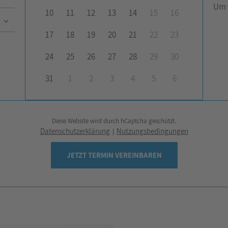
Um 
10
11
12
13
14
15
16
17
18
19
20
21
22
23
24
25
26
27
28
29
30
31
1
2
3
4
5
6
Diese Website wird durch hCaptcha geschützt.
Datenschutzerklärung
Nutzungsbedingungen
|
JETZT TERMIN VEREINBAREN