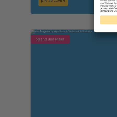
p.P. ab
1196 €
Strand und Meer