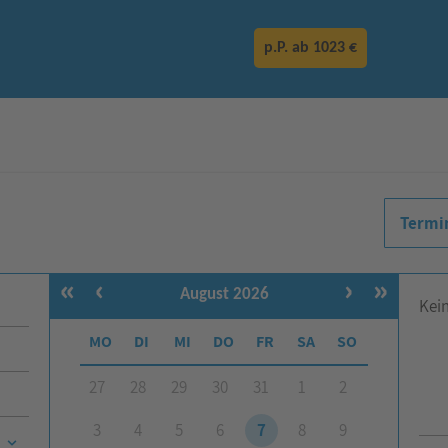
p.P. ab
1023 €
Termi
«
‹
›
»
August 2026
Kei
MO
DI
MI
DO
FR
SA
SO
27
28
29
30
31
1
2
3
4
5
6
7
8
9