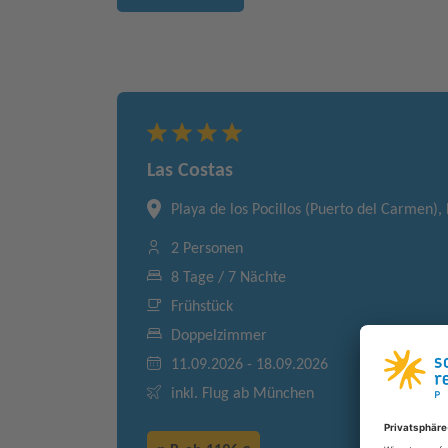
Las Costas
Playa de los Pocillos (Puerto del Carmen),
2 Personen
8 Tage / 7 Nächte
Frühstück
Doppelzimmer
11.09.2026 - 18.09.2026
inkl. Flug ab München