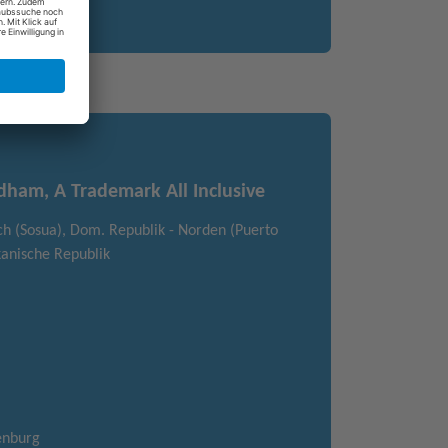
dham, A Trademark All Inclusive
ch (Sosua), Dom. Republik - Norden (Puerto
anische Republik
denburg