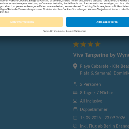
Viva Tangerine by Wyn
Playa Cabarete - Kite Bea
Plata & Samana), Dominik
2 Personen
8 Tage / 7 Nächte
All Inclusive
Doppelzimmer
15.09.2026 - 23.09.2026
inkl. Flug ab Berlin Bran