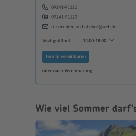
09241-91121
09241-91123
reisecenter.am.bahnhof@web.de
Jetzt geöffnet
14:00-18:00
Mo & Fr
09:00–12:00
Termin vereinbaren
Mo–Fr
14:00–18:00
oder nach Vereinbarung
Wie viel Sommer darf's